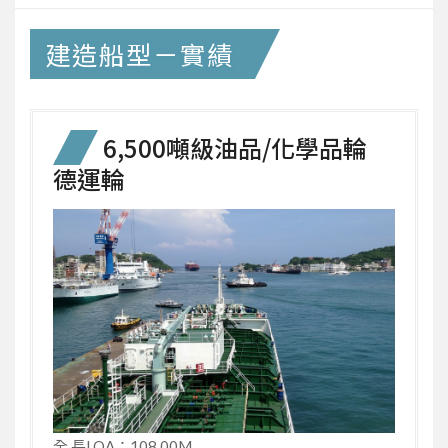
建造船型－實績
6,500噸級油品/化學品輪
德運輪
全 長LOA：108.00M