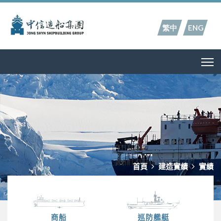
繁中
ENG
首頁
建造實績
實績
商船
巡防艦艇