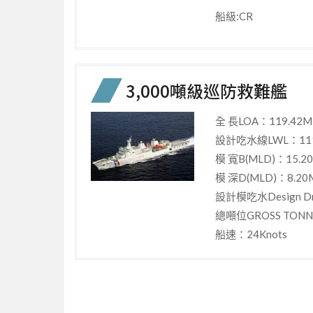
船級:CR
3,000噸級巡防救難艦
全 長LOA：119.42M
設計吃水線LWL：111
模 寬B(MLD)：15.2
模 深D(MLD)：8.20
設計模吃水Design Dr
總噸位GROSS TONN
船速：24Knots