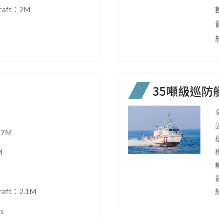
raft：2M
35噸級巡防
.7M
M
aft：2.1M
s