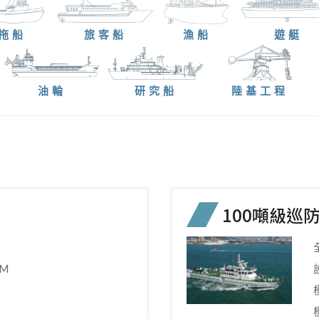
拖船
旅客船
漁船
遊艇
油輪
研究船
陸基工程
100噸級巡
M