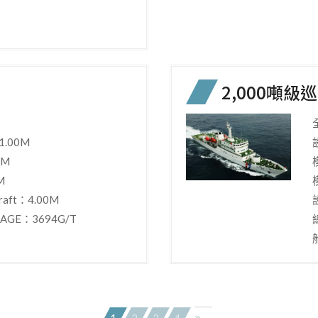
2,000噸級
.00M
0M
M
aft：4.00M
AGE：3694G/T