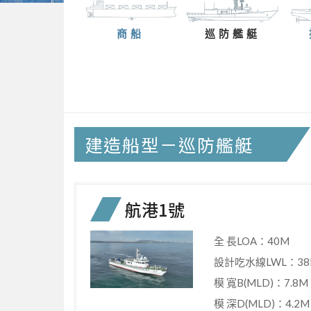
商船
巡防艦艇
建造船型－巡防艦艇
航港1號
全 長LOA：40M
設計吃水線LWL：38
模 寬B(MLD)：7.8M
模 深D(MLD)：4.2M