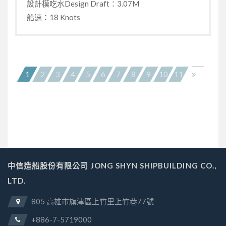
設計模吃水Design Draft：3.07M
船速：18 Knots
1
2
3
4
5
6
7
8
9
10
11
中信造船股份有限公司 JONG SHYN SHIPBUILDING CO.,
LTD.
805 高雄市旗津區上竹里上竹巷77號
+886-7-5719000