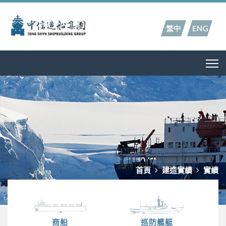
繁中
ENG
首頁
建造實績
實績
商船
巡防艦艇