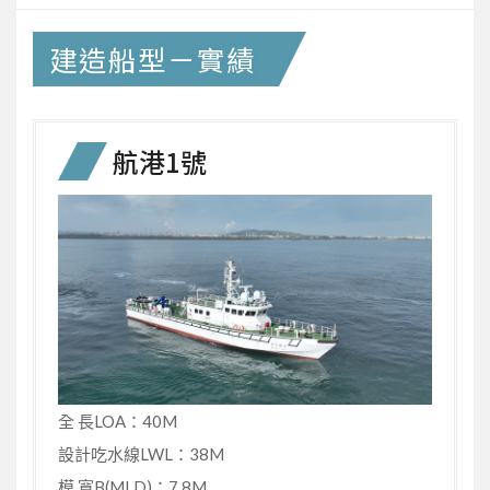
建造船型－實績
航港1號
全 長LOA：40M
設計吃水線LWL：38M
模 寬B(MLD)：7.8M