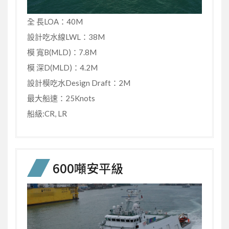
全 長LOA：40M
設計吃水線LWL：38M
模 寬B(MLD)：7.8M
模 深D(MLD)：4.2M
設計模吃水Design Draft：2M
最大船速：25Knots
船級:CR, LR
600噸安平級