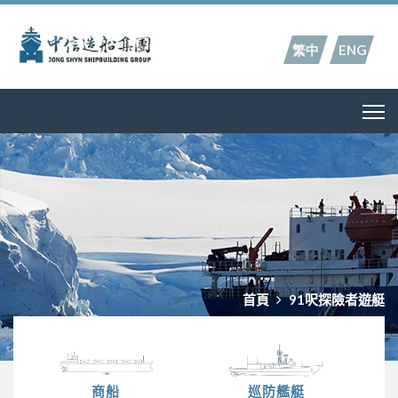
繁中
ENG
首頁
91呎探險者遊艇
商船
巡防艦艇