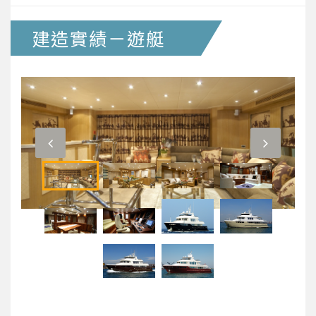
建造實績－遊艇