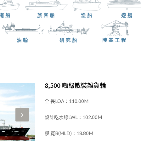
拖船
旅客船
漁船
遊艇
油輪
研究船
陸基工程
8,500 噸級散裝雜貨輪
全 長LOA：110.00M
設計吃水線LWL：102.00M
模 寬B(MLD)：18.80M