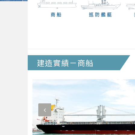
商船
巡防艦艇
建造實績－商船